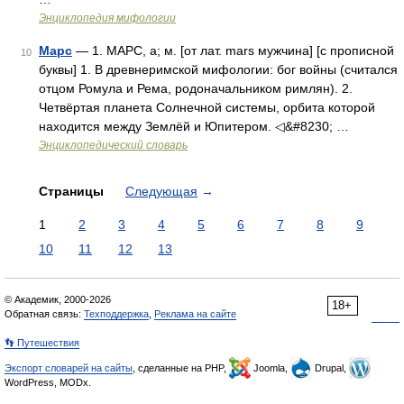
Энциклопедия мифологии
Марс
— 1. МАРС, а; м. [от лат. mars мужчина] [с прописной
10
буквы] 1. В древнеримской мифологии: бог войны (считался
отцом Ромула и Рема, родоначальником римлян). 2.
Четвёртая планета Солнечной системы, орбита которой
находится между Землёй и Юпитером. ◁&#8230; …
Энциклопедический словарь
Страницы
Следующая
→
1
2
3
4
5
6
7
8
9
10
11
12
13
© Академик, 2000-2026
18+
Обратная связь:
Техподдержка
,
Реклама на сайте
👣 Путешествия
Экспорт словарей на сайты
, сделанные на PHP,
Joomla,
Drupal,
WordPress, MODx.