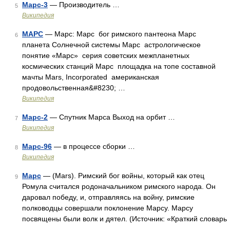
Марс-3
— Производитель …
5
Википедия
МАРС
— Марс: Марс бог римского пантеона Марс
6
планета Солнечной системы Марс астрологическое
понятие «Марс» серия советских межпланетных
космических станций Марс площадка на топе составной
мачты Mars, Incorporated американская
продовольственная&#8230; …
Википедия
Марс-2
— Спутник Марса Выход на орбит …
7
Википедия
Марс-96
— в процессе сборки …
8
Википедия
Марс
— (Mars). Римский бог войны, который как отец
9
Ромула считался родоначальником римского народа. Он
даровал победу, и, отправляясь на войну, римские
полководцы совершали поклонение Марсу. Марсу
посвящены были волк и дятел. (Источник: «Краткий словарь
…